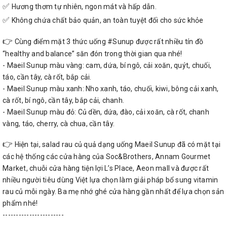
✅
Hương thơm tự nhiên, ngon mát và hấp dẫn.
✅
Không chứa chất bảo quản, an toàn tuyệt đối cho sức khỏe
👉
Cùng điểm mặt 3 thức uống
#
Sunup
được rất nhiều tín đồ
“healthy and balance” săn đón trong thời gian qua nhé!
- Maeil Sunup màu vàng: cam, dứa, bí ngô, cải xoăn, quýt, chuối,
táo, cần tây, cà rốt, bắp cải.
- Maeil Sunup màu xanh: Nho xanh, táo, chuối, kiwi, bông cải xanh,
cà rốt, bí ngô, cần tây, bắp cải, chanh.
- Maeil Sunup màu đỏ: Củ dền, dứa, đào, cải xoăn, cà rốt, chanh
vàng, táo, cherry, cà chua, cần tây.
👉
Hiện tại, salad rau củ quả dạng uống Maeil Sunup đã có mặt tại
các hệ thống các cửa hàng của Soc&Brothers, Annam Gourmet
Market, chuỗi cửa hàng tiện lợi L’s Place, Aeon mall và được rất
nhiều người tiêu dùng Việt lựa chọn làm giải pháp bổ sung vitamin
rau củ mỗi ngày. Ba mẹ nhớ ghé cửa hàng gần nhất để lựa chọn sản
phẩm nhé!
-----------------------