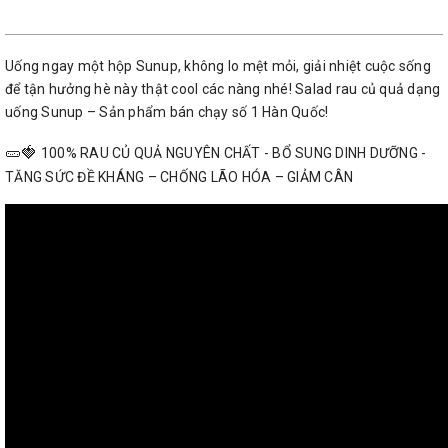
Uống ngay một hộp Sunup, không lo mệt mỏi, giải nhiệt cuộc sống
để tận hưởng hè này thật cool các nàng nhé! Salad rau củ quả dạng
uống Sunup – Sản phẩm bán chạy số 1 Hàn Quốc!
🥒
🍓
100% RAU CỦ QUẢ NGUYÊN CHẤT - BỔ SUNG DINH DƯỠNG -
TĂNG SỨC ĐỀ KHÁNG – CHỐNG LÃO HÓA – GIẢM CÂN