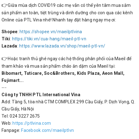
👉
Giữa mùa dịch COVID19 các mẹ vẫn có thể yên tâm mua sắm
sản phẩm an toàn, tiệt trùng và dinh dưỡng cho con qua các kênh
Online của PTL Vina nhé! Nhanh tay đặt hàng ngay mẹ ơi:
Shopee
:
https://shopee.vn/maeilptlvina
Tiki
:
https://tiki.vn/cua-hang/maeil-ptl-vn
Lazada
:
https://www.lazada.vn/shop/maeil-ptl-vn/
👉
Hoặc tranh thủ ghé ngay các hệ thống phân phối của Maeil để
tham khảo và mua sản phẩm cháo ăn dặm của Maeil tại:
Bibomart, Tuticare, Soc&Brothers, Kids Plaza, Aeon Mall,
Fujimart...
---
Công ty TNHH PTL International Vina
Add: Tầng 5, tòa nhà CTM COMPLEX 299 Cầu Giấy, P. Dịch Vọng, Q.
Cầu Giấy, Hà Nội
Tel: 024 3227 2675
Web:
https://ptlvina.com
Fanpage:
Facebook.com/maeilptlvn