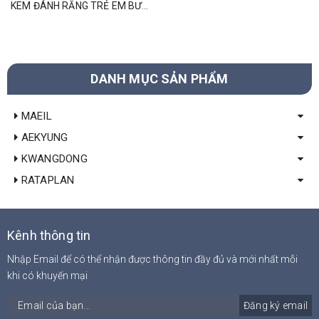
KEM ĐÁNH RĂNG TRẺ EM BƯỚC 3 (6-9Y) HƯƠNG DƯA LƯỚI 80GR
DANH MỤC SẢN PHẨM
MAEIL
AEKYUNG
KWANGDONG
RATAPLAN
Kênh thông tin
Nhập Email để có thể nhận được thông tin đầy đủ và mới nhất mỗi
khi có khuyến mại
Đăng ký email