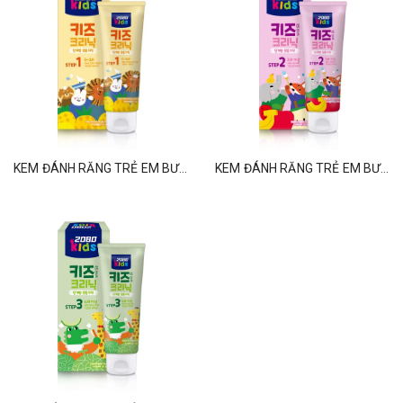
KEM ĐÁNH RĂNG TRẺ EM BƯỚC 1 (0-2Y) HƯƠNG DỨA 80GR
KEM ĐÁNH RĂNG TRẺ EM BƯỚC 2 (3-5Y) HƯƠNG HOA QUẢ 80GR