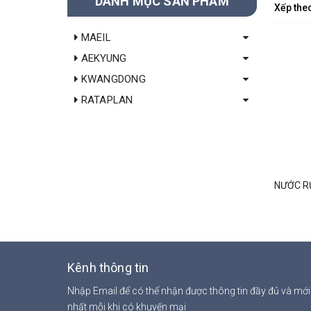
DANH MỤC SẢN PHẨM
Xếp the
MAEIL
AEKYUNG
KWANGDONG
RATAPLAN
Kênh thông tin
Nhập Email để có thể nhận được thông tin đầy đủ và mới
nhất mỗi khi có khuyến mại