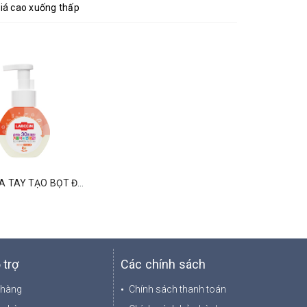
iá cao xuống thấp
NƯỚC RỬA TAY TẠO BỌT ĐỔI MÀU LABCCIN V3 HƯƠNG ĐÀO 250ML
 trợ
Các chính sách
 hàng
Chính sách thanh toán