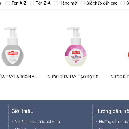
o:
Tên A-Z
Tên Z-A
Hàng mới
Giá thấp đến cao
G
NƯỚC RỬA TAY LABCCIN V3 DÀNH CHO DA NHẠY CẢM 250ML
NƯỚC RỬA TAY TẠO BỌT ĐỔI MÀU LABCCIN V3 HƯƠNG BERRY 250ML
Giới thiệu
Hướng dẫn, hỗ
Về PTL International Vina
Hướng dẫn mua