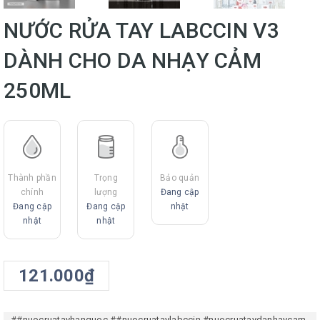
NƯỚC RỬA TAY LABCCIN V3
DÀNH CHO DA NHẠY CẢM
250ML
Thành phần
Trọng
Bảo quản
chính
lượng
Đang cập
Đang cập
Đang cập
nhật
nhật
nhật
121.000₫
##nuocruatayhanquoc
##nuocruataylabccin
#nuocruataydanhaycam