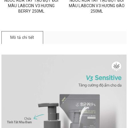
NƯỚC RỬA TAY TẠO BỌT ĐỔI
NƯỚC RỬA TAY TẠO BỌT ĐỔI
MÀU LABCCIN V3 HƯƠNG
MÀU LABCCIN V3 HƯƠNG ĐÀO
BERRY 250ML
250ML
Mô tả chi tiết