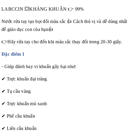
LABCCIN
💥
KHÁNG KHUẨN
👉
99%
Nước rửa tay tạo bọt đổi màu sắc
👍
Cách thú vị và dễ dàng nhất
để giáo dục con của bạn
👍
👉
Hãy rửa tay cho đến khi màu sắc thay đổi trong 20-30 giây.
Đặc điểm 1
-
Giúp đánh bay vi khuẩn gây hại như:
✔
Trực khuẩn đại tràng
✔
Tụ cầu vàng
✔
Trực khuẩn mủ xanh
✔
Phế cầu khuẩn
✔
Liên cầu khuẩn