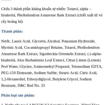
Chứa 3 thành phần kháng khuẩn tự nhiên: Totarol, alpha –
bisabolol, Phellodendron Amurense Bark Extract (chiết xuất từ vỏ
cây hoàng bá)
Thành phần:
Nước, Lauric Acid, Glycerin, Alcohol, Potassium Hydroxide,
Myristic Acid, Cocamidopropyl Betaine, Totarol, Phellodendron
Amurense Bark Extract, Sigesbeckia Orientalis Extract, (-)-alpha-
bisabolol, Aloe Barbadensis Leaf Extract, Citrus Limon (Lemon)
Peel Water, Glycine, Aminomethyl Propanol, Tetrasodium EDTA,
PEG-150 Distearate, Sodium Sulfite, Stearic Acid, Citric Acid,
1,2-Hexanediol, Ethoxydiglycol, Butylene Glycol, Sodium
Benzoate, D&C Red No. 33
Phân loại sản phẩm: