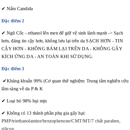
✔
Nấm Candida
Đặc điểm 2
✔
Ngũ Cốc - ethanol lên men để giữ vệ sinh lành mạnh -> Sạch
hơn, đáng tin cậy hơn, không lưu lại trên da SẠCH HƠN - TIN
CẬY HƠN - KHÔNG BÁM LẠI TRÊN DA - KHÔNG GÂY
KÍCH ỨNG DA - AN TOÀN KHI SỬ DỤNG.
Đặc điểm 3
✔
Kháng khuẩn 99% (Cơ quan thử nghiệm: Trung tâm nghiên cứu
lâm sàng về da P & K
✔
Loại bỏ 98% bụi mịn
✔
Không có 13 thành phần phụ gia gây hại:
PMP/triethanolamine/benzophenone/CMT/MT/7 chất paraben,
silicon