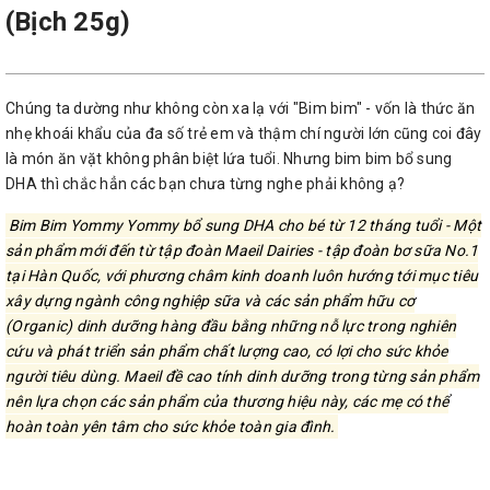
(Bịch 25g)
Chúng ta dường như không còn xa lạ với "Bim bim" - vốn là thức ăn
nhẹ khoái khẩu của đa số trẻ em và thậm chí người lớn cũng coi đây
là món ăn vặt không phân biệt lứa tuổi. Nhưng bim bim bổ sung
DHA thì chắc hẳn các bạn chưa từng nghe phải không ạ?
Bim Bim Yommy Yommy bổ sung DHA cho bé từ 12 tháng tuổi - Một
sản phẩm mới đến từ tập đoàn Maeil Dairies - tập đoàn bơ sữa No.1
tại Hàn Quốc, với phương châm kinh doanh luôn hướng tới mục tiêu
xây dựng ngành công nghiệp sữa và các sản phẩm hữu cơ
(Organic) dinh dưỡng hàng đầu bằng những nỗ lực trong nghiên
cứu và phát triển sản phẩm chất lượng cao, có lợi cho sức khỏe
người tiêu dùng. Maeil đề cao tính dinh dưỡng trong từng sản phẩm
nên lựa chọn các sản phẩm của thương hiệu này, các mẹ có thể
hoàn toàn yên tâm cho sức khỏe toàn gia đình.