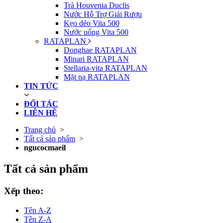
Trà Houvenia Duclis
Nước Hỗ Trợ Giải Rượu
Kẹo dẻo Vita 500
Nước uống Vita 500
RATAPLAN
Donghae RATAPLAN
Minari RATAPLAN
Stellaria-vita RATAPLAN
Mặt nạ RATAPLAN
TIN TỨC
ĐỐI TÁC
LIÊN HỆ
Trang chủ
>
Tất cả sản phẩm
>
ngucocmaeil
Tất cả sản phẩm
Xếp theo:
Tên A-Z
Tên Z-A