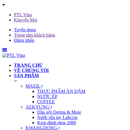
PTL Vina
Khuyến Mại
Tuyển dụng
Trung tâm khách hàng
Đăng nhập
TRANG CHỦ
VỀ CHÚNG TÔI
SẢN PHẨM
MAEIL
THỰC PHẨM ĂN DẶM
NƯỚC ÉP
COFFEE
AEKYUNG
Dầu gội Derma & More
Nước rửa tay Labccin
Kem đánh răng 2080
KWANGDONG