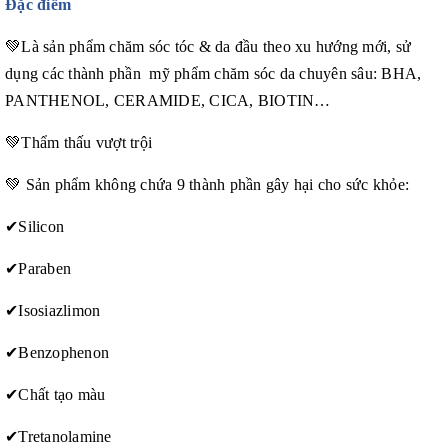
Đặc điểm
💚
Là sản phẩm chăm sóc tóc & da đầu theo xu hướng mới, sử
dụng các thành phần mỹ phẩm chăm sóc da chuyên sâu: BHA,
PANTHENOL, CERAMIDE, CICA, BIOTIN…
💚
Thẩm thấu vượt trội
💚
Sản phẩm không chứa 9 thành phần gây hại cho sức khỏe:
✔
Silicon
✔
Paraben
✔
Isosiazlimon
✔
Benzophenon
✔
Chất tạo màu
✔
Tretanolamine