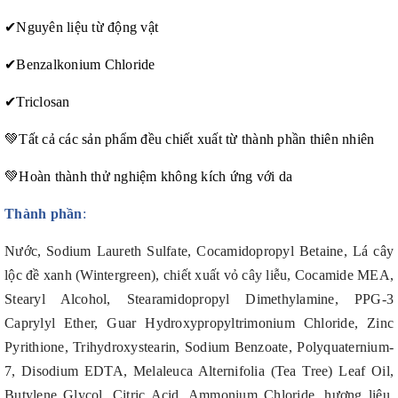
✔
Nguyên liệu từ động vật
✔
Benzalkonium Chloride
✔
Triclosan
💚
Tất cả các sản phẩm đều chiết xuất từ thành phần thiên nhiên
💚
Hoàn thành thử nghiệm không kích ứng với da
Thành phần
:
Nước, Sodium Laureth Sulfate, Cocamidopropyl Betaine, Lá cây
lộc đề xanh (Wintergreen), chiết xuất vỏ cây liễu, Cocamide MEA,
Stearyl Alcohol, Stearamidopropyl Dimethylamine, PPG-3
Caprylyl Ether, Guar Hydroxypropyltrimonium Chloride, Zinc
Pyrithione, Trihydroxystearin, Sodium Benzoate, Polyquaternium-
7, Disodium EDTA, Melaleuca Alternifolia (Tea Tree) Leaf Oil,
Butylene Glycol, Citric Acid, Ammonium Chloride, hương liệu,