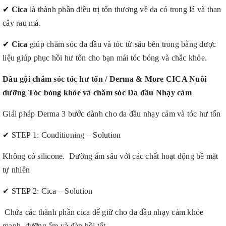
✔
Cica
là thành phần điều trị tổn thương về da có trong lá và than
cây rau má.
✔
Cica
giúp chăm sóc da đầu và tóc từ sâu bên trong bằng dược
liệu giúp phục hồi hư tổn cho bạn mái tóc bóng và chắc khỏe.
Dầu gội chăm sóc tóc hư tổn / Derma & More CICA Nuôi
dưỡng Tóc bóng khỏe và chăm sóc Da đầu Nhạy cảm
Giải pháp Derma 3 bước dành cho da đầu nhạy cảm và tóc hư tổn
✔
STEP 1: Conditioning – Solution
Không có silicone. Dưỡng ẩm sâu với các chất hoạt động bề mặt
tự nhiên
✔
STEP 2: Cica – Solution
Chứa các thành phần cica để giữ cho da đầu nhạy cảm khỏe
mạnh, dưỡng ẩm và đàn hồi tốt.