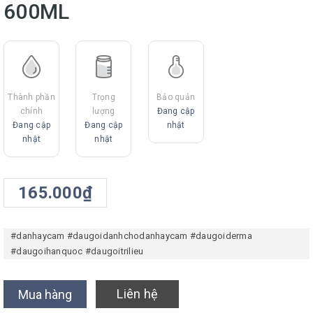
600ML
Thành phần
Trọng
Bảo quản
chính
lượng
Đang cập
Đang cập
Đang cập
nhật
nhật
nhật
165.000₫
#danhaycam
#daugoidanhchodanhaycam
#daugoiderma
#daugoihanquoc
#daugoitrilieu
Liên hệ
Mua hàng