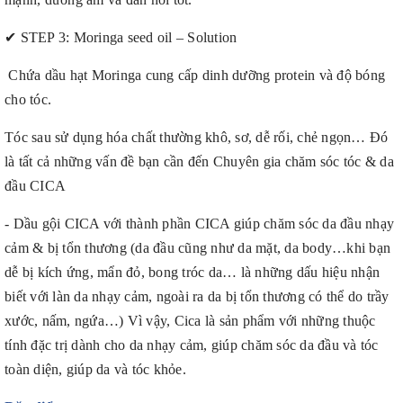
✔
STEP 3: Moringa seed oil – Solution
Chứa dầu hạt Moringa cung cấp dinh dưỡng protein và độ bóng
cho tóc.
Tóc sau sử dụng hóa chất thường khô, sơ, dễ rối, chẻ ngọn… Đó
là tất cả những vấn đề bạn cần đến Chuyên gia chăm sóc tóc & da
đầu CICA
- Dầu gội CICA với thành phần CICA giúp chăm sóc da đầu nhạy
cảm & bị tổn thương (da đầu cũng như da mặt, da body…khi bạn
dễ bị kích ứng, mẩn đỏ, bong tróc da… là những dấu hiệu nhận
biết với làn da nhạy cảm, ngoài ra da bị tổn thương có thể do trầy
xước, nấm, ngứa…) Vì vậy, Cica là sản phẩm với những thuộc
tính đặc trị dành cho da nhạy cảm, giúp chăm sóc da đầu và tóc
toàn diện, giúp da và tóc khỏe.