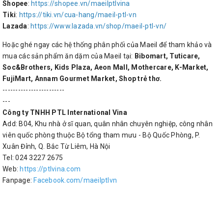
Shopee
:
https://shopee.vn/maeilptlvina
Tiki
:
https://tiki.vn/cua-hang/maeil-ptl-vn
Lazada
:
https://www.lazada.vn/shop/maeil-ptl-vn/
Hoặc ghé ngay các hệ thống phân phối của Maeil để tham khảo và
mua các sản phẩm ăn dặm của Maeil tại:
Bibomart, Tuticare,
Soc&Brothers, Kids Plaza, Aeon Mall, Mothercare, K-Market,
FujiMart, Annam Gourmet Market, Shop trẻ thơ.
------------------------
---
Công ty TNHH PTL International Vina
Add:
B04, Khu nhà ở sĩ quan, quân nhân chuyên nghiệp, công nhân
viên quốc phòng thuộc Bộ tổng tham mưu - Bộ Quốc Phòng, P.
Xuân Đỉnh, Q. Bắc Từ Liêm, Hà Nội
Tel: 024 3227 2675
Web:
https://ptlvina.com
Fanpage:
Facebook.com/maeilptlvn