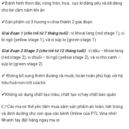
✔
Bánh hình thon dài, vòng tròn, hoa.. cực kì đáng yêu và dễ dàng
cho bé cầm nắm khi ăn
✔
Sản phẩm có 3 hương vị chia thành 2 giai đoạn:
Giai đoạn 1 (cho trẻ từ 7 tháng tuổi) :
vị khoai lang (red stage 1), vị
bí ngô (yellow stage 1), và vị súp lơ (green stage 1)
Giai đoạn 2 Stage 2 (cho trẻ từ 12 tháng tuổi)
: vị dâu – khoai lang
(red stage 2), vị chuối – bí ngô (yellow stage 2), và vị nho xanh –
súp lơ (green stage 2)
✔
Không bổ sung thêm đường và muối, hoàn toàn phù hợp với hệ
tiêu hoá non nớt của bé
✔
Không sử dụng chất tạo màu, chất tạo vị hay chất bảo quản
👉
Các mẹ có thể yên tâm mua sắm sản phẩm an toàn, tiệt trùng
và dinh dưỡng cho con qua các kênh Online của PTL Vina nhé!
Nhanh tay đặt hàng ngay mẹ ơi: