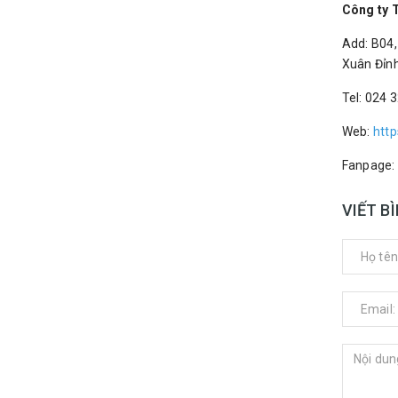
Công ty 
Add:
B04,
Xuân Đỉnh
Tel: 024 
Web:
http
Fanpage:
VIẾT B