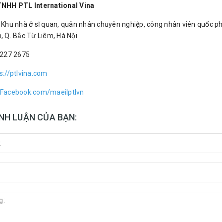
TNHH PTL International Vina
 Khu nhà ở sĩ quan, quân nhân chuyên nghiệp, công nhân viên quốc 
, Q. Bắc Từ Liêm, Hà Nội
3227 2675
s://ptlvina.com
Facebook.com/maeilptlvn
ÌNH LUẬN CỦA BẠN: