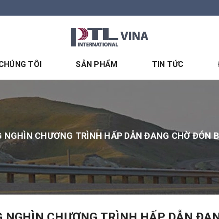
 CHÚNG TÔI
SẢN PHẨM
TIN TỨC
 NGHÌN CHƯƠNG TRÌNH HẤP DẪN ĐANG CHỜ ĐÓN BẠN
 NGHÌN CHƯƠNG TRÌNH HẤP DẪN ĐANG