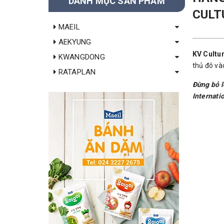
DANH MỤC SẢN PHẨM
CULT
MAEIL
AEKYUNG
KV Cultur
KWANGDONG
thủ đô và
RATAPLAN
Đừng bỏ l
Internati