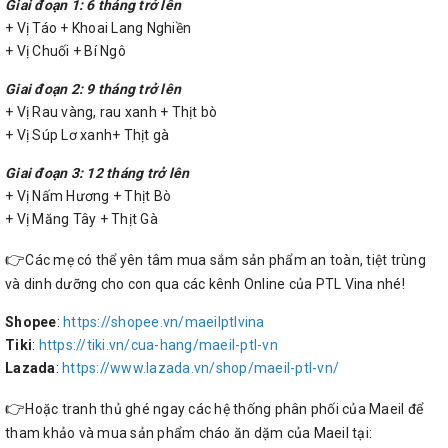
Giai đoạn 1: 6 tháng trở lên
+ Vị Táo + Khoai Lang Nghiền
+ Vị Chuối + Bí Ngô
Giai đoạn 2: 9 tháng trở lên
+ Vị Rau vàng, rau xanh + Thịt bò
+ Vị Súp Lơ xanh+ Thịt gà
Giai đoạn 3: 12 tháng trở lên
+ Vị Nấm Hương + Thịt Bò
+ Vị Măng Tây + Thịt Gà
👉
Các mẹ có thể yên tâm mua sắm sản phẩm an toàn, tiệt trùng
và dinh dưỡng cho con qua các kênh Online của PTL Vina nhé!
Shopee
:
https://shopee.vn/maeilptlvina
Tiki
:
https://tiki.vn/cua-hang/maeil-ptl-vn
Lazada
:
https://www.lazada.vn/shop/maeil-ptl-vn/
👉
Hoặc tranh thủ ghé ngay các hệ thống phân phối của Maeil để
tham khảo và mua sản phẩm cháo ăn dặm của Maeil tại: