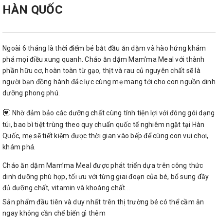
HÀN QUỐC
Ngoài 6 tháng là thời điểm bé bắt đầu ăn dặm và hào hứng khám
phá mọi điều xung quanh. Cháo ăn dặm Mam'ma Meal với thành
phần hữu cơ, hoàn toàn từ gạo, thịt và rau củ nguyên chất sẽ là
người bạn đồng hành đắc lực cùng mẹ mang tới cho con nguồn dinh
dưỡng phong phú.
💟
Nhờ đảm bảo các dưỡng chất cùng tính tiện lợi với đóng gói dạng
túi, bao bì tiệt trùng theo quy chuẩn quốc tế nghiêm ngặt tại Hàn
Quốc, mẹ sẽ tiết kiệm được thời gian vào bếp để cùng con vui chơi,
khám phá.
Cháo ăn dặm Mam’ma Meal được phát triển dựa trên công thức
dinh dưỡng phù hợp, tối ưu với từng giai đoạn của bé, bổ sung đầy
đủ dưỡng chất, vitamin và khoáng chất...
Sản phẩm đầu tiên và duy nhất trên thị trường bé có thể cầm ăn
ngay không cần chế biến gì thêm