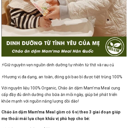
⚡️
Giữ nguyên vẹn nguồn dinh dưỡng tự nhiên từ thịt và rau củ
⚡️
Hương vị đa dạng, an toàn, đóng gói bao bì được tiệt trùng 100%
Với nguyên liệu 100% Organic, Cháo ăn dặm Mam’ma Meal cung
cấp đầy đủ dinh dưỡng cho bữa ăn mỗi ngày, giúp bé phát triển
khỏe mạnh với nguồn năng lượng dồi dào!
Cháo ăn dặm Mam'ma Meal gồm có 6 vị theo 3 giai đoạn giúp
mẹ thoải mái lựa chọn khẩu vị phù hợp cho bé: