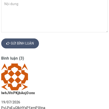
GỬI BÌNH LUẬN
Bình luận (3)
IwhJVnPKjbAojOonx
19/07/2026
PvLPxEuQIbHYsPfzmPXtna