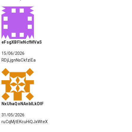
eFsgXBFIeNcfMVaS
15/06/2026
RDjLjgnNsCkfzIEa
NxUhaQoNAnbILkDIF
31/05/2026
ruCqMjtEKcuHiQJxWteX