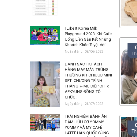
I Like It Korea Milk
Playground 2023: Khi Cafe
Uống Liền Gắn Kết Những
Khoảnh Khắc Tuyệt Vời
Ngày đăng: 09/06/2023
Th
DANH SÁCH KHÁCH
HÀNG MAY MẮN TRÚNG
THƯỞNG KIT CHIUUB MINI
SET- CHƯƠNG TRÌNH
THÁNG 7- MC DIỆP CHI x
AEKYUNG ĐỒNG TỔ
CHỨC.
Ngày đăng: 21/07/2022
TRẢI NGHIỆM BÁNH ĂN
DẶM HỮU CƠ YOMMY
YOMMY VÀ MY CAFÉ
Th
LATTE HÀN QUỐC CÙNG