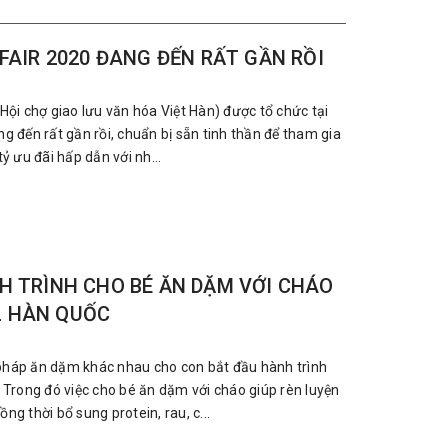
FAIR 2020 ĐANG ĐẾN RẤT GẦN RỒI
(Hội chợ giao lưu văn hóa Việt Hàn) được tổ chức tại
ng đến rất gần rồi, chuẩn bị sẵn tinh thần để tham gia
tỷ ưu đãi hấp dẫn với nh...
H TRÌNH CHO BÉ ĂN DẶM VỚI CHÁO
 HÀN QUỐC
pháp ăn dặm khác nhau cho con bắt đầu hành trình
. Trong đó việc cho bé ăn dặm với cháo giúp rèn luyện
ng thời bổ sung protein, rau, c...