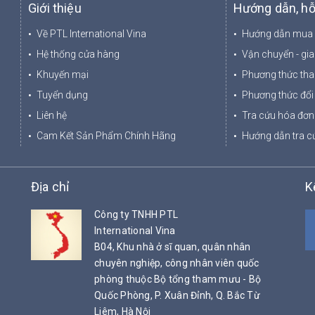
Giới thiệu
Hướng dẫn, hỗ
Về PTL International Vina
Hướng dẫn mua
Hệ thống cửa hàng
Vận chuyển - gi
Khuyến mại
Phương thức tha
Tuyển dụng
Phương thức đổi 
Liên hệ
Tra cứu hóa đơn 
Cam Kết Sản Phẩm Chính Hãng
Hướng dẫn tra cứ
Địa chỉ
K
Công ty TNHH PTL
International Vina
B04, Khu nhà ở sĩ quan, quân nhân
chuyên nghiệp, công nhân viên quốc
phòng thuộc Bộ tổng tham mưu - Bộ
Quốc Phòng, P. Xuân Đỉnh, Q. Bắc Từ
Liêm, Hà Nội