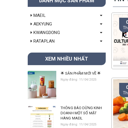
DANH MỤC SẢN PHẨM
MAEIL
AEKYUNG
Th
KWANGDONG
RATAPLAN
XEM NHIỀU NHẤT
🌟 SẢN PHẨM MỚI VỀ 🌟
Ngày đăng: 11/04/2025
Th
THÔNG BÁO DỪNG KINH
DOANH MỘT SỐ MẶT
HÀNG MAEIL
Ngày đăng: 11/04/2025