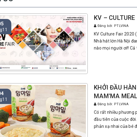
KV – CULTURE 
05
Đăng bởi: PTLVINA
g11
KV Culture Fair 2020 
Nhà hát lớn Hà Nội đa
nào mọi người ơi!! Cả 
KHỞI ĐẦU HÀN
04
MAM'MA MEAL
g11
Đăng bởi: PTLVINA
Có rất nhiều phương 
đầu tiên của cuộc đời
phản xạ nhai của bé đồ