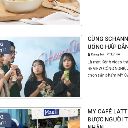
CÙNG SCHANN
03
UỐNG HẤP DẪ
g11
Đăng bởi: PTLVINA
Là một Kênh video thô
REVIEW CÔNG NGHỆ, Ẩ
chọn sản phẩm MY CAF
MY CAFÉ LATT
02
ĐƯỢC NGƯỜI T
g11
NHẬN