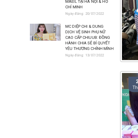
MAEIL TẠI HÀ NỘI & HỒ
CHÍ MINH
Ngày đăng: 20/07/2022
MC DIỆP CHI & DUNG
DỊCH VỆ SINH PHỤ NỮ
CAO CẤP CHIUUB: ĐỒNG
HÀNH CHIA SẺ BÍ QUYẾT
YÊU THƯƠNG CHÍNH MÌNH
Ngày đăng: 13/07/2022
Th