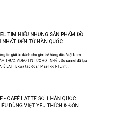
EL TÌM HIỂU NHỮNG SẢN PHẨM ĐỒ
N NHẤT ĐẾN TỪ HÀN QUỐC
ng tin giải trí dành cho giới trẻ hàng đầu Việt Nam
M THỰC, VIDEO TIN TỨC HOT NHẤT, Schannel đã lựa
É LATTE của tập đoàn Maeil do PTL Int...
E - CAFÉ LATTE SỐ 1 HÀN QUỐC
IÊU DÙNG VIỆT YÊU THÍCH & ĐÓN