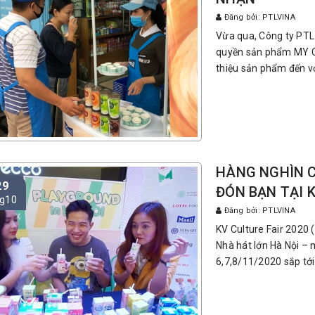
Đăng bởi: PTLVINA
Vừa qua, Công ty PTL 
quyền sản phẩm MY C
thiệu sản phẩm đến với
HÀNG NGHÌN 
29
ĐÓN BẠN TẠI K
g10
Đăng bởi: PTLVINA
KV Culture Fair 2020 
Nhà hát lớn Hà Nội – 
6,7,8/11/2020 sắp tới.