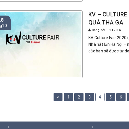
KV – CULTURE 
28
QUÀ THẢ GA
g10
Đăng bởi: PTLVINA
KV Culture Fair 2020 
Nhà hát lớn Hà Nội – 
các bạn sẽ được tự do
«
1
2
3
4
5
6